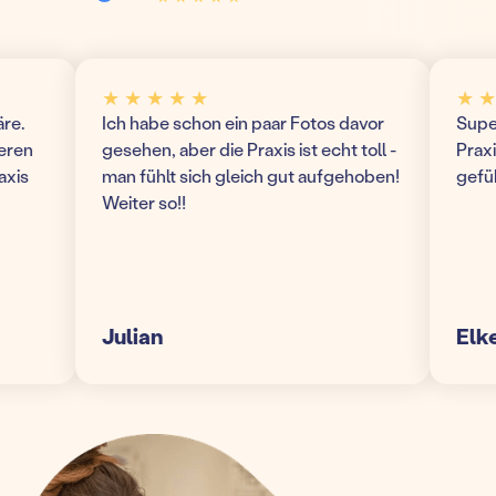
★ ★ ★ ★ ★
★ ★ ★
Ich habe schon ein paar Fotos davor
Super mo
n
gesehen, aber die Praxis ist echt toll -
Praxis! 
man fühlt sich gleich gut aufgehoben!
gefühlt
Weiter so!!
Julian
Elke S.