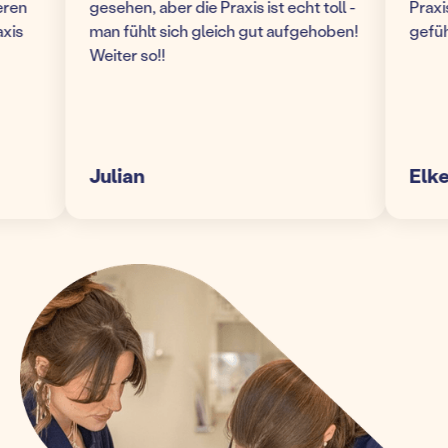
n
gesehen, aber die Praxis ist echt toll -
Praxis! 
man fühlt sich gleich gut aufgehoben!
gefühlt 
Weiter so!!
Julian
Elke S.