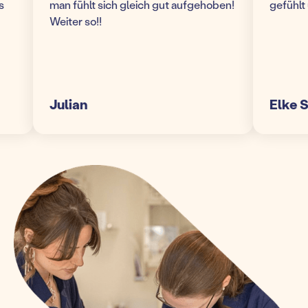
man fühlt sich gleich gut aufgehoben!
gefühlt un
Weiter so!!
Julian
Elke S.