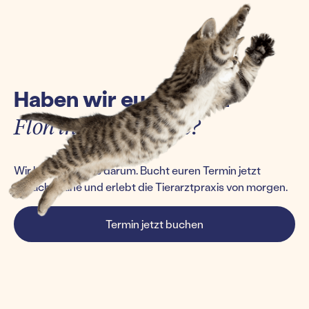
Haben wir euch einen
Floh ins Ohr gesetzt?
Wir kümmern uns darum. Bucht euren Termin jetzt
einfach online und erlebt die Tierarztpraxis von morgen.
Termin jetzt buchen