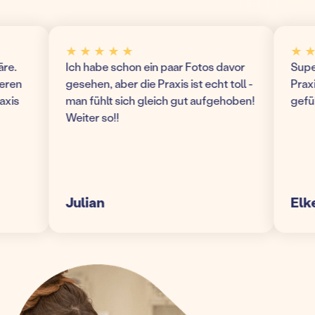
★ ★ ★ ★ ★
★ ★ ★
Ich habe schon ein paar Fotos davor
Super m
n
gesehen, aber die Praxis ist echt toll -
Praxis! 
s
man fühlt sich gleich gut aufgehoben!
gefühlt
Weiter so!!
Julian
Elke S