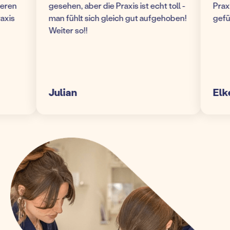
n
gesehen, aber die Praxis ist echt toll -
Praxis! 
s
man fühlt sich gleich gut aufgehoben!
gefühlt
Weiter so!!
Julian
Elke S