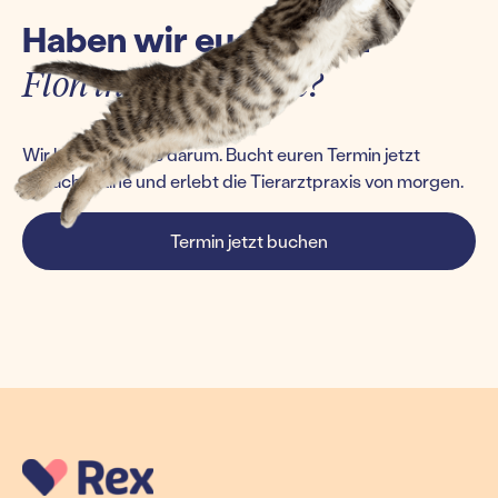
Haben wir euch einen
Floh ins Ohr gesetzt?
Wir kümmern uns darum. Bucht euren Termin jetzt
einfach online und erlebt die Tierarztpraxis von morgen.
Termin jetzt buchen