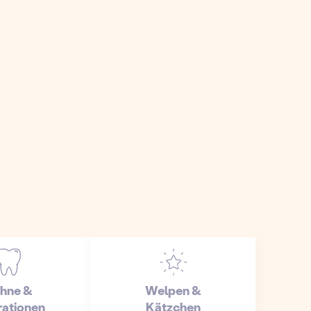
hne &
Welpen &
ationen
Kätzchen