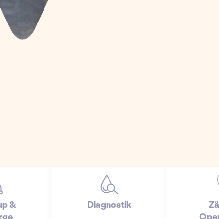
up &
Diagnostik
Zä
rge
Oper