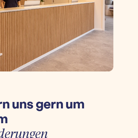
n uns gern um
um
derungen