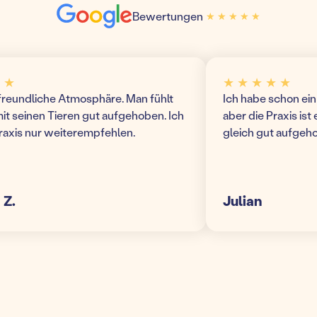
Bewertungen
★ ★ ★ ★ ★
★ ★ ★ ★ ★
★ ★ ★ ★ ★
undliche Atmosphäre. Man fühlt
Ich habe schon ein pa
 seinen Tieren gut aufgehoben. Ich
aber die Praxis ist echt
is nur weiterempfehlen.
gleich gut aufgehoben
Julian