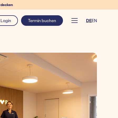
tdecken
Login
Termin buchen
DE
EN