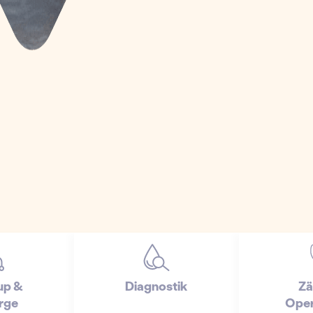
up &
Diagnostik
Zä
rge
Oper