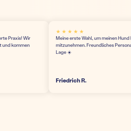
★ ★ ★ ★ ★
Praxis! Wir
Meine erste Wahl, um meinen Hund hier 
und kommen
mitzunehmen. Freundliches Personal un
Lage ☀️
Friedrich R.