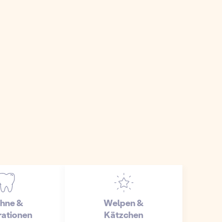
hne &
Welpen &
ationen
Kätzchen