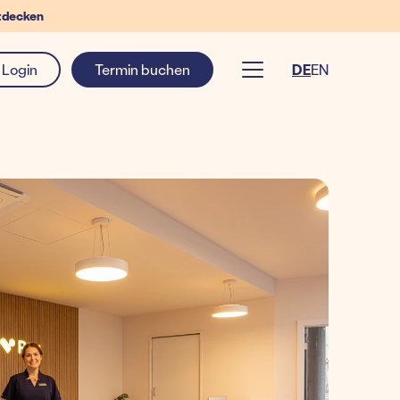
tdecken
Login
Termin buchen
DE
EN