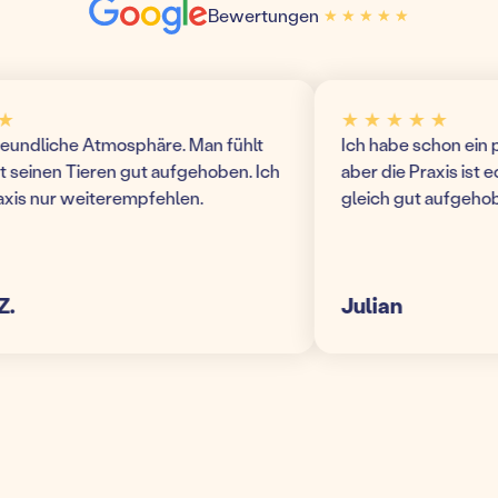
Bewertungen
★ ★ ★ ★ ★
★ ★ ★ ★ ★
★ ★ ★ ★ ★
ndliche Atmosphäre. Man fühlt
Ich habe schon ein paa
einen Tieren gut aufgehoben. Ich
aber die Praxis ist echt 
s nur weiterempfehlen.
gleich gut aufgehoben!
Julian