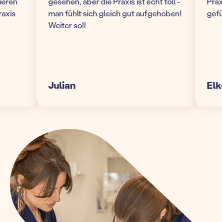
en
gesehen, aber die Praxis ist echt toll -
Praxis!
s
man fühlt sich gleich gut aufgehoben!
gefühlt
Weiter so!!
Julian
Elke S