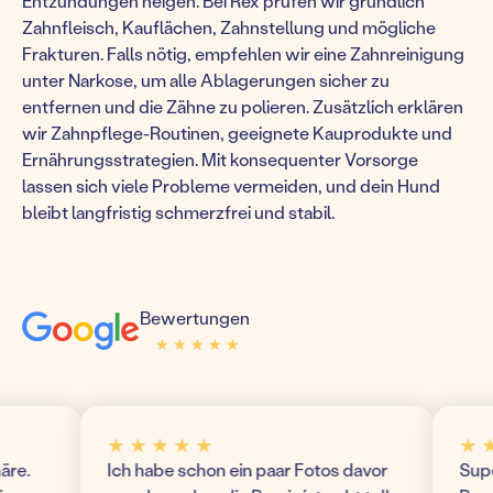
Entzündungen neigen. Bei Rex prüfen wir gründlich
Zahnfleisch, Kauflächen, Zahnstellung und mögliche
Frakturen. Falls nötig, empfehlen wir eine Zahnreinigung
unter Narkose, um alle Ablagerungen sicher zu
entfernen und die Zähne zu polieren. Zusätzlich erklären
wir Zahnpflege-Routinen, geeignete Kauprodukte und
Ernährungsstrategien. Mit konsequenter Vorsorge
lassen sich viele Probleme vermeiden, und dein Hund
bleibt langfristig schmerzfrei und stabil.
Bewertungen
★ ★ ★ ★ ★
★ ★ ★ ★ ★
★ ★ ★ ★ ★
★ ★ ★
.
Ich habe schon ein paar Fotos davor
Super m