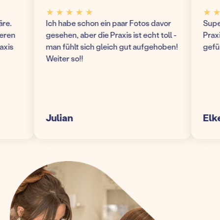
★ ★ ★ ★ ★
★ ★ ★
Ich habe schon ein paar Fotos davor
Super mo
n
gesehen, aber die Praxis ist echt toll -
Praxis! 
man fühlt sich gleich gut aufgehoben!
gefühlt
Weiter so!!
Julian
Elke S.