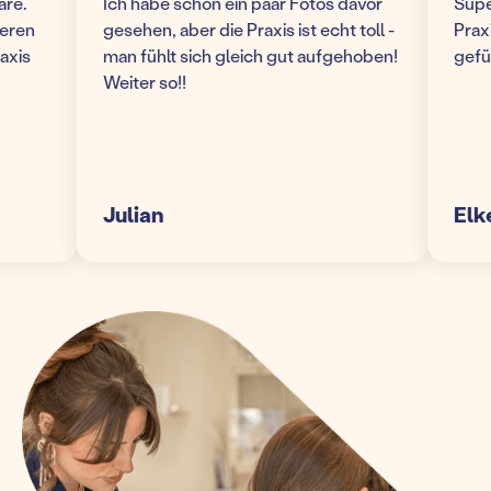
Ich habe schon ein paar Fotos davor
Super m
n
gesehen, aber die Praxis ist echt toll -
Praxis! 
s
man fühlt sich gleich gut aufgehoben!
gefühlt
Weiter so!!
Julian
Elke S