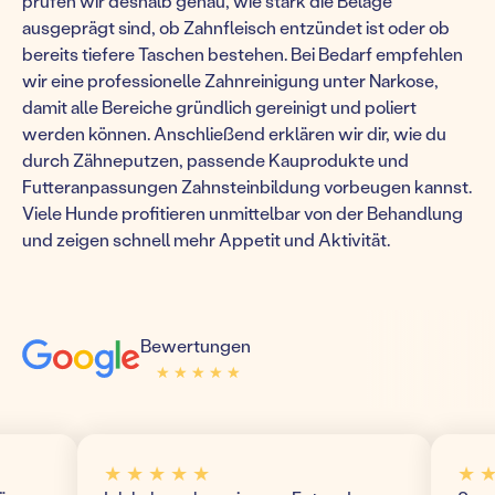
prüfen wir deshalb genau, wie stark die Beläge
ausgeprägt sind, ob Zahnfleisch entzündet ist oder ob
bereits tiefere Taschen bestehen. Bei Bedarf empfehlen
wir eine professionelle Zahnreinigung unter Narkose,
damit alle Bereiche gründlich gereinigt und poliert
werden können. Anschließend erklären wir dir, wie du
durch Zähneputzen, passende Kauprodukte und
Futteranpassungen Zahnsteinbildung vorbeugen kannst.
Viele Hunde profitieren unmittelbar von der Behandlung
und zeigen schnell mehr Appetit und Aktivität.
Bewertungen
★ ★ ★ ★ ★
★ ★ ★ ★ ★
★ ★ ★ ★ ★
★ ★ ★