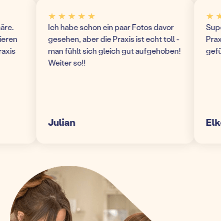
★ ★ ★ ★ ★
★ ★ ★
.
Ich habe schon ein paar Fotos davor
Super m
en
gesehen, aber die Praxis ist echt toll -
Praxis!
s
man fühlt sich gleich gut aufgehoben!
gefühl
Weiter so!!
Julian
Elke S