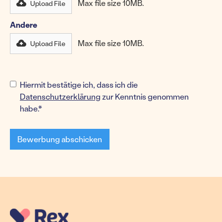
Max file size 10MB.
Upload File
Andere
Max file size 10MB.
Upload File
Upload
Hiermit bestätige ich, dass ich die
Upload
Upload
File
Upload
Datenschutzerklärung
zur Kenntnis genommen
File
File
File
habe.*
Max
Max
Max
Max
file
file
file
file
size
size
size
size
10MB.
10MB.
10MB.
10MB.