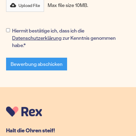
Max file size 10MB.
Upload File
Upload
Hiermit bestätige ich, dass ich die
Upload
Upload
File
Upload
Datenschutzerklärung
zur Kenntnis genommen
File
File
File
habe.*
Max
Max
Max
Max
file
file
file
file
size
size
size
size
10MB.
10MB.
10MB.
10MB.
Halt die Ohren steif!