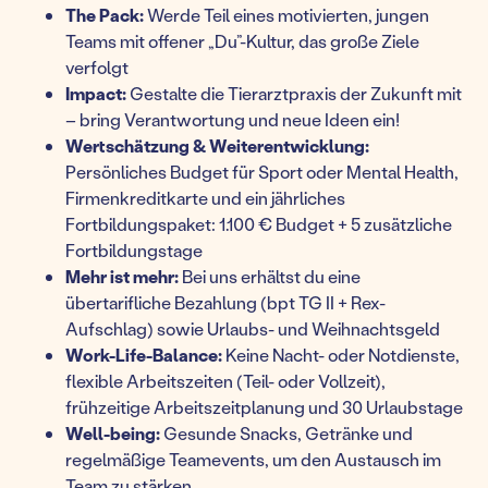
The Pack:
Werde Teil eines motivierten, jungen
Teams mit offener „Du”-Kultur, das große Ziele
verfolgt
Impact:
Gestalte die Tierarztpraxis der Zukunft mit
– bring Verantwortung und neue Ideen ein!
Wertschätzung & Weiterentwicklung:
Persönliches Budget für Sport oder Mental Health,
Firmenkreditkarte und ein jährliches
Fortbildungspaket: 1.100 € Budget + 5 zusätzliche
Fortbildungstage
Mehr ist mehr:
Bei uns erhältst du eine
übertarifliche Bezahlung (bpt TG II + Rex-
Aufschlag) sowie Urlaubs- und Weihnachtsgeld
Work-Life-Balance:
Keine Nacht- oder Notdienste,
flexible Arbeitszeiten (Teil- oder Vollzeit),
frühzeitige Arbeitszeitplanung und 30 Urlaubstage
Well-being:
Gesunde Snacks, Getränke und
regelmäßige Teamevents, um den Austausch im
Team zu stärken