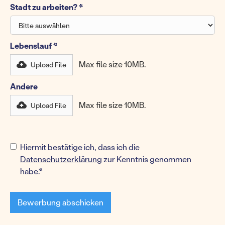
Stadt zu arbeiten? *
Lebenslauf *
Max file size 10MB.
Upload File
Andere
Max file size 10MB.
Upload File
Upload
Hiermit bestätige ich, dass ich die
Upload
Upload
File
Upload
Datenschutzerklärung
zur Kenntnis genommen
File
File
File
habe.*
Max
Max
Max
Max
file
file
file
file
size
size
size