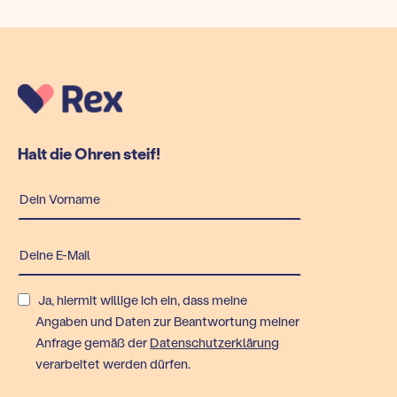
size
10MB.
10MB.
10MB.
10MB.
Halt die Ohren steif!
Ja, hiermit willige ich ein, dass meine
Angaben und Daten zur Beantwortung meiner
Anfrage gemäß der
Datenschutzerklärung
verarbeitet werden dürfen.