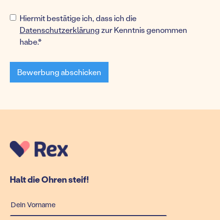
Upload
Hiermit bestätige ich, dass ich die
Upload
Upload
File
Upload
Datenschutzerklärung
zur Kenntnis genommen
File
File
File
habe.*
Max
Max
Max
Max
file
file
file
file
size
size
size
size
10MB.
10MB.
10MB.
10MB.
Halt die Ohren steif!