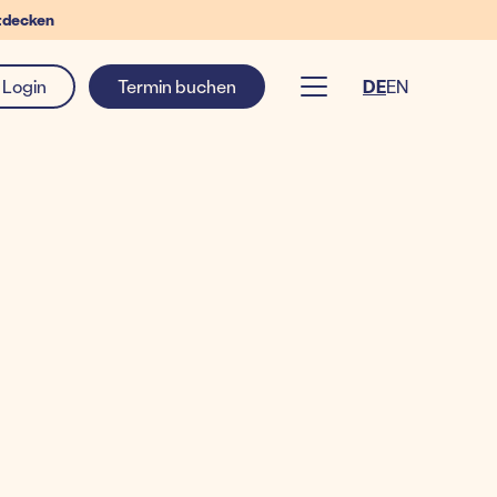
tdecken
Login
Termin buchen
DE
EN