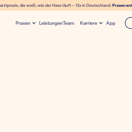
arztpraxis, die weiß, wie der Hase läuft – 13x in Deutschland:
Praxen en
Leistungen
Team
App
Praxen
Karriere