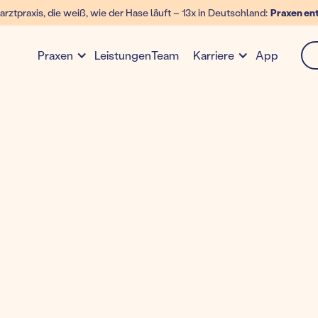
arztpraxis, die weiß, wie der Hase läuft – 13x in Deutschland:
Praxen en
Leistungen
Team
App
Praxen
Karriere