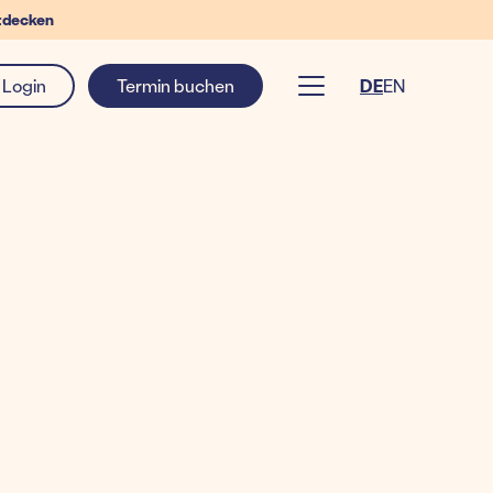
tdecken
Login
Termin buchen
DE
EN