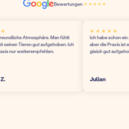
Bewertungen
★ ★ ★ ★ ★
★ ★ ★ ★ ★
★ ★ ★ ★ ★
undliche Atmosphäre. Man fühlt
Ich habe schon ein pa
seinen Tieren gut aufgehoben. Ich
aber die Praxis ist echt
is nur weiterempfehlen.
gleich gut aufgehoben!
Julian