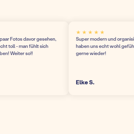
★ ★ ★ ★ ★
ar Fotos davor gesehen,
Super modern und organisierte
 toll - man fühlt sich
haben uns echt wohl gefühlt
 Weiter so!!
gerne wieder!
Elke S.