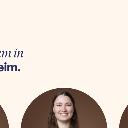
am in
eim.