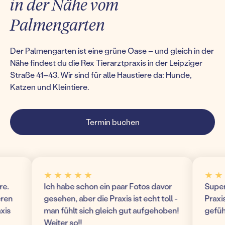
in der Nähe vom
Palmengarten
Der Palmengarten ist eine grüne Oase – und gleich in der
Nähe findest du die Rex Tierarztpraxis in der Leipziger
Straße 41–43. Wir sind für alle Haustiere da: Hunde,
Katzen und Kleintiere.
Termin buchen
★ ★ ★ ★ ★
★ ★ ★ 
Ich habe schon ein paar Fotos davor
Super mod
gesehen, aber die Praxis ist echt toll -
Praxis! Wi
man fühlt sich gleich gut aufgehoben!
gefühlt u
Weiter so!!