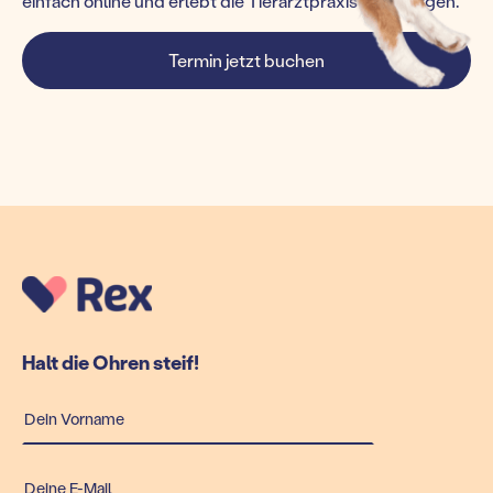
einfach online und erlebt die Tierarztpraxis von morgen.
Termin jetzt buchen
Halt die Ohren steif!