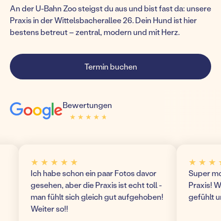
An der U-Bahn Zoo steigst du aus und bist fast da: unsere
Praxis in der Wittelsbacherallee 26. Dein Hund ist hier
bestens betreut – zentral, modern und mit Herz.
Termin buchen
Bewertungen
★ ★ ★ ★ ★
★ ★ ★ ★ ★
★ ★ ★ ★ ★
★ ★ ★ ★ ★
Ich habe schon ein paar Fotos davor
Super modern u
gesehen, aber die Praxis ist echt toll -
Praxis! Wir hab
man fühlt sich gleich gut aufgehoben!
gefühlt und ko
Weiter so!!