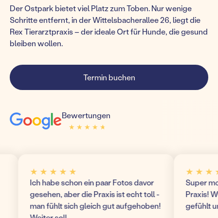
Der Ostpark bietet viel Platz zum Toben. Nur wenige
Schritte entfernt, in der Wittelsbacherallee 26, liegt die
Rex Tierarztpraxis – der ideale Ort für Hunde, die gesund
bleiben wollen.
Termin buchen
Bewertungen
★ ★ ★ ★ ★
★ ★ ★ ★ ★
★ ★ ★ ★ ★
★ ★ ★ ★ ★
Ich habe schon ein paar Fotos davor
Super modern u
gesehen, aber die Praxis ist echt toll -
Praxis! Wir hab
man fühlt sich gleich gut aufgehoben!
gefühlt und ko
Weiter so!!