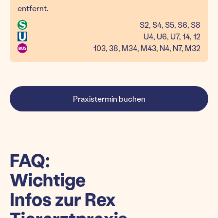
entfernt.
S2, S4, S5, S6, S8
U4, U6, U7, 14, 12
103, 38, M34, M43, N4, N7, M32
Praxistermin buchen
FAQ:
Wichtige
Infos zur Rex